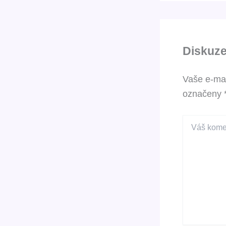
Diskuz
Vaše e-ma
označeny
Váš
komentář