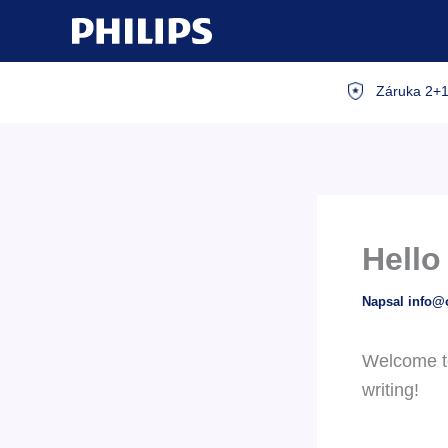
Přeskočit
na
obsah
Záruka 2+1
Hello
Napsal
info@
Welcome to 
writing!