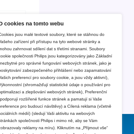
O cookies na tomto webu
Cookies jsou malé textové soubory, které se stáhnou do
Vašeho zařízení při přístupu na tyto webové stránky a
mohou zahrnovat sdílení dat s třetími stranami. Soubory
cookie společnosti Philips jsou kategorizovány jako Základní
(nezbytné pro správné fungování webových stránek, jako je
poskytování zabezpečeného přihlášení nebo zapamatování
Vašich preferencí pro soubory cookie, a jsou vždy aktivní),
Výkonnostní (shromažďují statistické údaje o používání pro
optimalizaci a zlepšování webových stránek), Preferenční
(podporují rozšířené funkce stránek a pamatují si Vaše
preference pro budoucí návštěvy) a Cílená reklama (včetně
sociálních médií) (sledují Vaši aktivitu na webových
stránkách společnosti Philips i mimo ně, aby se Vám
zobrazovaly reklamy na míru). Kliknutím na „Přijmout vše“